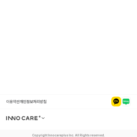
우리 병원 청구, 삭감 위험부터
무료로 점검해 보세요.
도입 상담하기
무료로 시작하기
이용약관
개인정보처리방침
(주)이노케어플러스
대표자: 진현준
서울특별시 마포구 백범로31길 21, 서울창업허브
사업자 등록번호: 748-87-
본관 415호
03212
Copyright Innocareplus Inc. All Rights reserved.